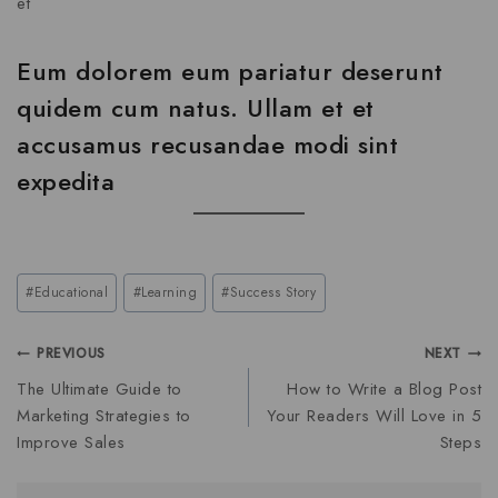
et
Eum dolorem eum pariatur deserunt
quidem cum natus. Ullam et et
accusamus recusandae modi sint
expedita
#
Educational
#
Learning
#
Success Story
PREVIOUS
NEXT
The Ultimate Guide to
How to Write a Blog Post
Marketing Strategies to
Your Readers Will Love in 5
Improve Sales
Steps