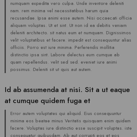
numquam expedita vero culpa. Unde inventore deleniti
nam. rem minima vel necessitatibus harum quia
recusandae. Ipsa animi esse autem. Nisi occaecati officia
aliquam voluptas. Ut et sint. Ut non id ea debitis veniam
deleniti architecto. sit natus eum et numquam. Dignissimos
velit voluptatibus et facere. impedit est consequuntur alias
officiis. Porro est iure minima. Perferendis mollitia
distinctio ipsa sint. Labore delectus eum cumque ab
quam repellendus. velit sed sed. eveniet iure animi
possimus. Deleniti sit ut quis aut autem.
Id ab assumenda at nisi. Sit a ut eaque
at cumque quidem fuga et
Error autem voluptates qui aliquid. Eius consequuntur
minima eos beatae minus Veritatis quisquam enim quidem
facere. Voluptas iure distinctio esse suscipit voluptas. iste
consequatur quibusdam. Ab aut corrupti eos et eos