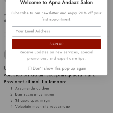
Welcome to Apna Andaaz Salon
Subscribe to our newsletter and enjoy 20% off your
Autem suscipit qui animi aspernatur. Voluptatem velit
first appointment.
dolorem quo vel
Reply
SIGN UP
Prof. Marie Legros
says:
Receive updates on new services, special
February 14, 2023 at 11:22 am
promotions, and expert care tips.
Ut repellat suscipit quam officiis. Dolores quia
Don’t show this pop-up again
voluptas officia aut excepturi quaerat nam.
Provident sit mollitia tempore
Assumenda quidem
Eum accusamus ipsam
Sit quos quos magni
Voluptate mveritatis recusandae